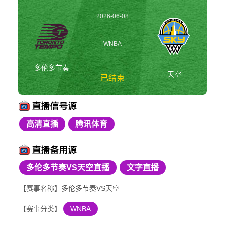
2026-06-08
03:00:00
WNBA
多伦多节奏
天空
已结束
高清直播
腾讯体育
多伦多节奏vs天空
WNBA
多伦多节奏VS天空直播
文字直播
【赛事名称】多伦多节奏VS天空
【赛事分类】
WNBA