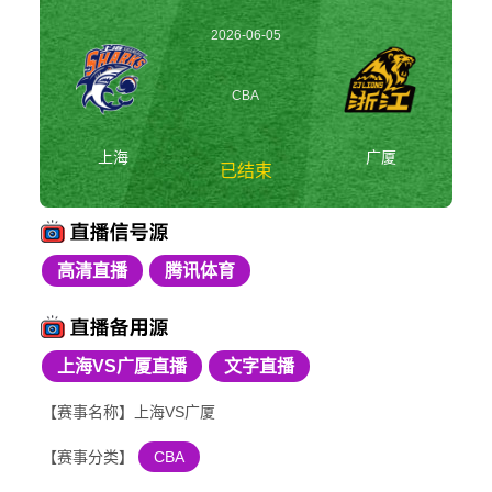
2026-06-05
19:35:00
CBA
上海
广厦
已结束
高清直播
腾讯体育
上海vs广厦 CBA
上海VS广厦直播
文字直播
【赛事名称】上海VS广厦
【赛事分类】
CBA