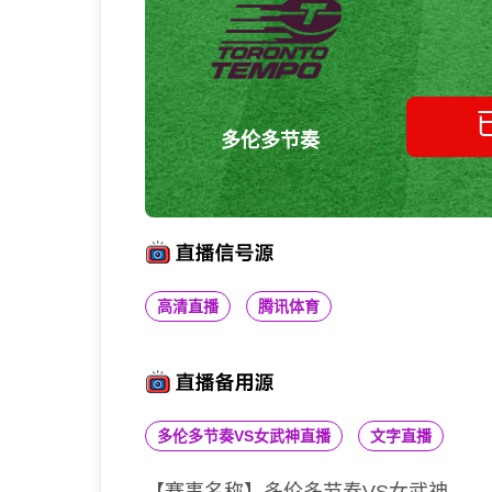
多伦多节奏
高清直播
腾讯体育
多伦多节奏VS女武神直播
文字直播