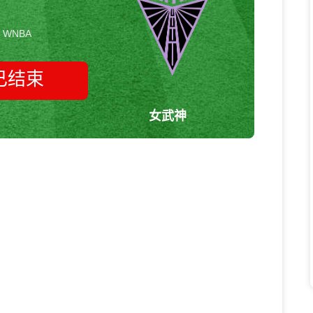
WNBA
已结束
女武神
多伦多节奏vs女武神 WNBA