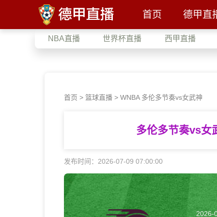
首页
德甲直
NBA直播
世界杯直播
西甲直播
首页
>
篮球直播
> WNBA 多伦多节奏vs女武神
多伦多节奏vs女
发布时间：2026-07-09 07:00:00
2026-0