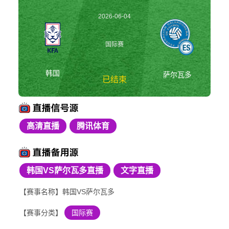
2026-06-04
07:00:00
国际赛
韩国
萨尔瓦多
已结束
高清直播
腾讯体育
韩国vs萨尔瓦多 国际
赛
韩国VS萨尔瓦多直播
文字直播
【赛事名称】韩国VS萨尔瓦多
【赛事分类】
国际赛