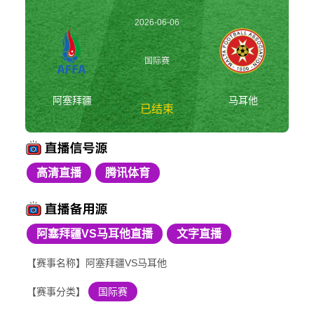
2026-06-06
02:00:00
国际赛
阿塞拜疆
马耳他
已结束
高清直播
腾讯体育
阿塞拜疆vs马耳他 国
际赛
阿塞拜疆VS马耳他直播
文字直播
【赛事名称】阿塞拜疆VS马耳他
【赛事分类】
国际赛