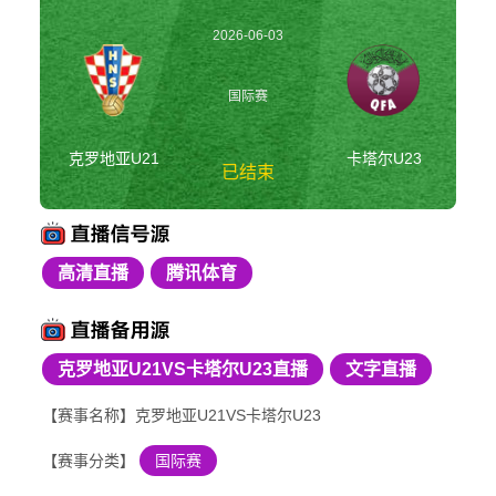
2026-06-03
23:30:00
国际赛
克罗地亚U21
卡塔尔U23
已结束
高清直播
腾讯体育
克罗地亚U21vs卡塔
尔U23 国际赛
克罗地亚U21VS卡塔尔U23直播
文字直播
【赛事名称】克罗地亚U21VS卡塔尔U23
【赛事分类】
国际赛