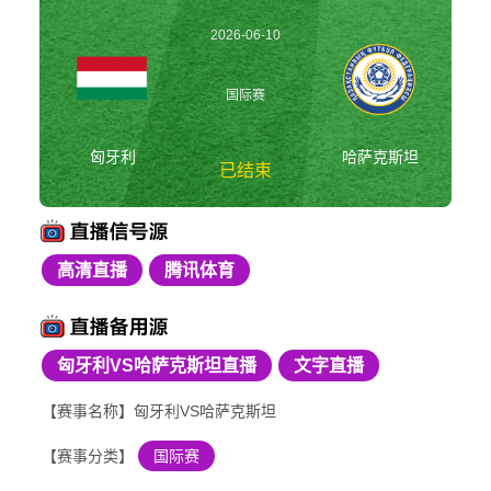
2026-06-10
01:00:00
国际赛
匈牙利
哈萨克斯坦
已结束
高清直播
腾讯体育
匈牙利vs哈萨克斯坦
国际赛
匈牙利VS哈萨克斯坦直播
文字直播
【赛事名称】匈牙利VS哈萨克斯坦
【赛事分类】
国际赛