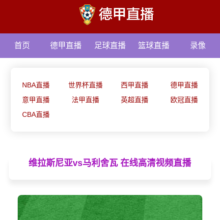
首页
德甲直播
足球直播
篮球直播
录像
资讯
NBA直播
世界杯直播
西甲直播
德甲直播
意甲直播
法甲直播
英超直播
欧冠直播
CBA直播
维拉斯尼亚vs马利舍瓦 在线高清视频直播