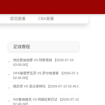
欧冠直播
CBA直播
足球赛程
地拉那迪纳摩 VS 阿斯塔纳 【2026-07-10
03:00:00】
OFK彼德罗瓦茨 VS 萨尔格里斯 【2026-07-10
02:45:00】
佩尼邦 VS 圣达哥林玛 【2026-07-10 02:45:00】
NSI鲁纳维克 VS 阿姆伦斯巴达 【2026-07-10
02:45:00】