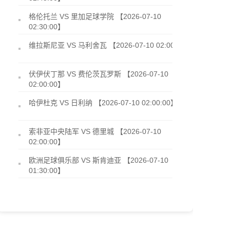
格伦托兰 VS 里加足球学院 【2026-07-10
02:30:00】
维拉斯尼亚 VS 马利舍瓦 【2026-07-10 02:00:00】
伏伊伏丁那 VS 费伦茨瓦罗斯 【2026-07-10
02:00:00】
哈伊杜克 VS 日利纳 【2026-07-10 02:00:00】
索非亚中央陆军 VS 德里城 【2026-07-10
02:00:00】
欧洲足球俱乐部 VS 斯肯迪亚 【2026-07-10
01:30:00】