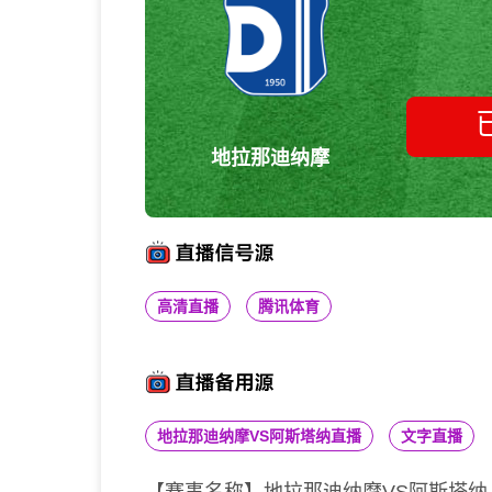
地拉那迪纳摩
高清直播
腾讯体育
地拉那迪纳摩VS阿斯塔纳直播
文字直播