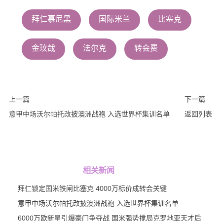
拜仁慕尼黑
国际米兰
比塞克
金玟哉
法尔克
转会费
上一篇
下一篇
意甲中场沃尔帕托改披澳洲战袍 入选世界杯集训名单
返回列表
相关新闻
拜仁锁定国米铁闸比塞克 4000万标价成转会关键
意甲中场沃尔帕托改披澳洲战袍 入选世界杯集训名单
6000万欧新星引爆豪门争夺战 国米强势搅局克罗地亚天才后