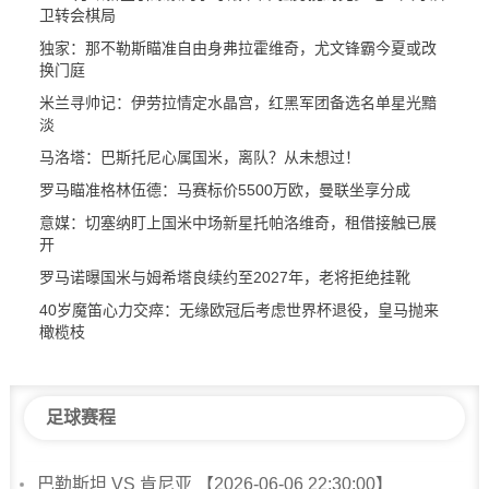
卫转会棋局
独家：那不勒斯瞄准自由身弗拉霍维奇，尤文锋霸今夏或改
换门庭
米兰寻帅记：伊劳拉情定水晶宫，红黑军团备选名单星光黯
淡
马洛塔：巴斯托尼心属国米，离队？从未想过！
罗马瞄准格林伍德：马赛标价5500万欧，曼联坐享分成
意媒：切塞纳盯上国米中场新星托帕洛维奇，租借接触已展
开
罗马诺曝国米与姆希塔良续约至2027年，老将拒绝挂靴
40岁魔笛心力交瘁：无缘欧冠后考虑世界杯退役，皇马抛来
橄榄枝
足球赛程
巴勒斯坦 VS 肯尼亚 【2026-06-06 22:30:00】