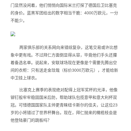
门显然没闲着，他们悄悄向国际米兰打探了德国后卫比塞克
的身价。蓝黑军团给出的数字相当干脆：4000万欧元，一分
不能少。
两家俱乐部的关系网向来错综复杂，这笔交易或许比想
象中更有戏。不过拜仁方面倒显得从容，毕竟他们手头还攥
着备选名单。说起来，安联球场现在更像是个需要先腾出空
间的衣柜：只有送走金玟哉（标价3000万欧元），才能给新
中卫挂上球衣。
比塞克上赛季的表现绝对配得上冠军奖杯的光泽，他像
铆钉般牢牢稳固国米后防，帮助球队包揽意甲和意大利杯双
冠。可惜德国国家队主帅更青睐纽卡斯尔的佳夫，让这位23
岁的小将错过了世界杯舞台。现在，拜仁抛来的橄榄枝会是
他登陆豪门的跳板吗？