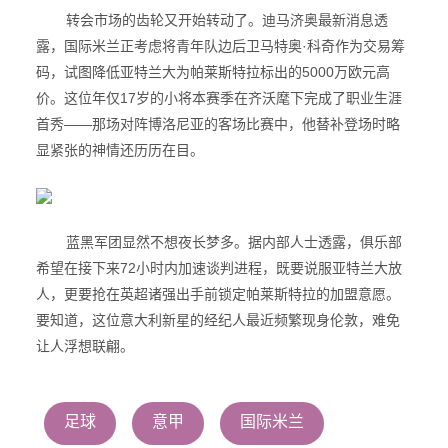
转会市场的齿轮又开始转动了。迪马济奥最新消息透
露，国际米兰正考虑将青年队边后卫马特奥·科奇作为交易筹
码，试图降低亚特兰大为帕莱斯特拉标出的5000万欧元高
价。这位年仅17岁的小将本赛季在齐沃麾下完成了职业生涯
首秀——那场对阵博洛尼亚的客场比赛中，他替补登场时略
显紧张的神情还历历在目。
蓝黑军团显然不想夜长梦多。据内部人士透露，俱乐部
希望在接下来72小时内加速谈判进程，既要说服亚特兰大放
人，更要抢在英超诸强出手前锁定帕莱斯特拉的加盟意愿。
要知道，这位意大利新星的经纪人最近频繁现身伦敦，难免
让人浮想联翩。
足球
意甲
国际米兰