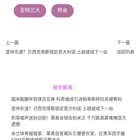
亚特兰大
转会
上一篇
下一篇
意帅东渡？贝西克塔斯锁定意大利诺 土超或成下一站
返回列表
相关新闻
国米酝酿年轻球员互换 科奇或成引进帕莱斯特拉关键筹码
意帅东渡？贝西克塔斯锁定意大利诺 土超或成下一站
刺耳嘘声送别功勋！莱奥含恨告别米兰 千万欧高薪难掩双方
遗憾
米兰体育报独家：莱奥自宣离队引爆更衣室，红黑军团手握
5000万欧底线拒当冤大头