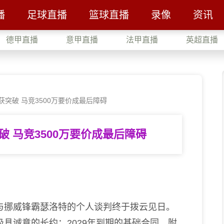
播
足球直播
篮球直播
录像
资讯
德甲直播
意甲直播
法甲直播
英超直播
突破 马竞3500万要价成最后障碍
 马竞3500万要价成最后障碍
挪威锋霸瑟洛特的个人谈判终于拨云见日。
具诚意的长约：2029年到期的基础合同，附