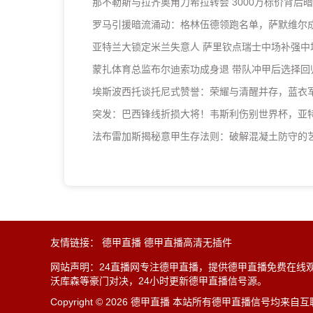
那不勒斯与拉齐奥角力希拉转会 3000万标价背后
罗马引援暗流涌动：格林伍德领跑名单，萨默维尔
亚特兰大锁定米兰失意人 萨里钦点瑞士中场补强中
蒙扎体育总监布尔迪索功成身退 带队冲甲后选择回
埃斯波西托谈托尼式赞誉：荣耀与清醒并存，蓝衣
突发：巴西锋线折损大将！韦斯利伤别世界杯，亚
法布雷加斯揭秘意甲生存法则：破解混凝土防守的
友情链接：
德甲直播
德甲直播高清无插件
网站声明：24直播网专注德甲直播，提供德甲直播免费在线
沃库森等豪门对决，24小时更新德甲直播信号源。
Copyright © 2026 德甲直播 本站所有德甲直播信