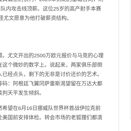
标队内攻击线顶薪。这位25岁的高产射手本赛
难怪尤文愿意为他打破薪资结构。
尤文开出的2500万欧元报价与马竞的心理
在这个微妙的数字上。说起来，两家俱乐部倒
人已经点头，剩下的无非是讨价还价的艺术。
筹码：阿根廷飞翼冈萨雷斯渴望留在万达大都
谈判天平发生倾斜。
望在6月16日挪威队世界杯首战伊拉克前
赴美国前安排体检。转会市场的老狐狸们都清
。