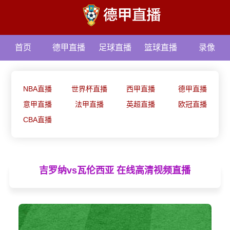
首页
德甲直播
足球直播
篮球直播
录像
资讯
NBA直播
世界杯直播
西甲直播
德甲直播
意甲直播
法甲直播
英超直播
欧冠直播
CBA直播
吉罗纳vs瓦伦西亚 在线高清视频直播