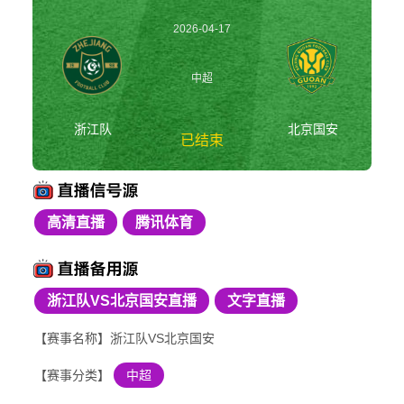
2026-04-17
20:00:00
中超
浙江队
北京国安
已结束
高清直播
腾讯体育
浙江队vs北京国安 中
超
浙江队VS北京国安直播
文字直播
【赛事名称】浙江队VS北京国安
【赛事分类】
中超