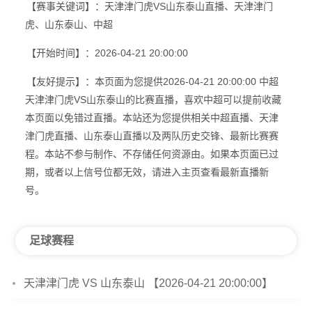
【赛事关键词】：天津津门虎VS山东泰山直播、天津津门
虎、山东泰山、中超
【开始时间】：2026-04-21 20:00:00
【友好提示】：本页面为您提供2026-04-21 20:00:00 中超
天津津门虎VS山东泰山的比赛直播，喜欢中超可以提前收藏
本页面以免错过直播。本站还为您提供相关中超直播、天津
津门虎直播、山东泰山直播以及两队历史交锋、最新比赛赛
程。本站不参与制作、不存储任何资源由。如果本页面已过
期，或者以上信号位都无效，请进入主页查看最新直播新
号。
足球赛程
天津津门虎 VS 山东泰山 【2026-04-21 20:00:00】