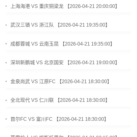
上海海港 VS 重庆铜梁龙 【2026-04-21 20:00:00】
武汉三镇 VS 浙江队 【2026-04-21 19:35:00】
成都蓉城 VS 云南玉昆 【2026-04-21 19:35:00】
深圳新鹏城 VS 北京国安 【2026-04-21 19:00:00】
金泉尚武 VS 江原FC 【2026-04-21 18:30:00】
全北现代 VS 仁川联 【2026-04-21 18:30:00】
首尔FC VS 富川FC 【2026-04-21 18:30:00】