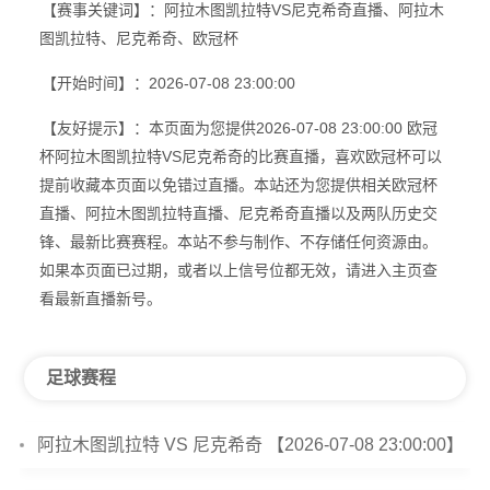
【赛事关键词】：阿拉木图凯拉特VS尼克希奇直播、阿拉木
图凯拉特、尼克希奇、欧冠杯
【开始时间】：2026-07-08 23:00:00
【友好提示】：本页面为您提供2026-07-08 23:00:00 欧冠
杯阿拉木图凯拉特VS尼克希奇的比赛直播，喜欢欧冠杯可以
提前收藏本页面以免错过直播。本站还为您提供相关欧冠杯
直播、阿拉木图凯拉特直播、尼克希奇直播以及两队历史交
锋、最新比赛赛程。本站不参与制作、不存储任何资源由。
如果本页面已过期，或者以上信号位都无效，请进入主页查
看最新直播新号。
足球赛程
阿拉木图凯拉特 VS 尼克希奇 【2026-07-08 23:00:00】