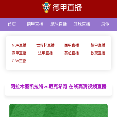
首页
德甲直播
足球直播
篮球直播
录像
资讯
NBA直播
世界杯直播
西甲直播
德甲直播
意甲直播
法甲直播
英超直播
欧冠直播
CBA直播
阿拉木图凯拉特vs尼克希奇 在线高清视频直播